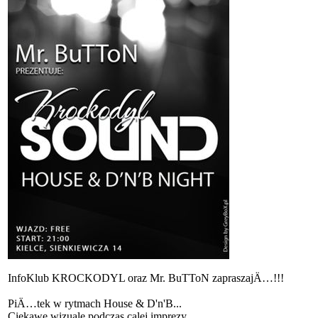
Info
Klub KROCKODYL oraz Mr. BuTToN zapraszajÄ…!!!
PiÄ…tek w rytmach House & D'n'B...
Ciekawe wizuale podczas calej imprezy...