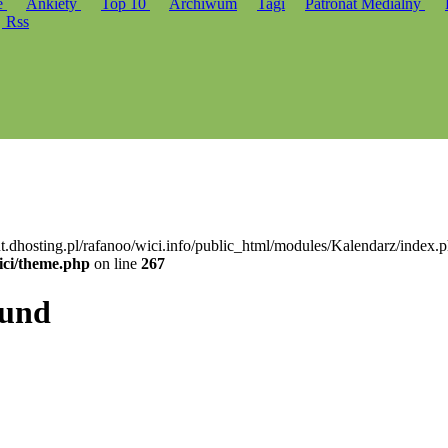
e
Ankiety
Top 10
Archiwum
Tagi
Patronat Medialny
Rss
nt.dhosting.pl/rafanoo/wici.info/public_html/modules/Kalendarz/index.p
ici/theme.php
on line
267
ound