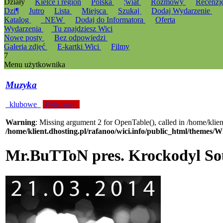
Działy
Kielce i region
Polska
¦wiat
Rozmowy
Recenzj
Dzi¶
Jutro
Lista
Miejsca
Szukaj
Dodaj Wydarzenie
Katalog
_NEW
Dodaj do Informatora
Oferta
Wydarzenia
Tu znajdziesz Wici
Nowe posty
Bez odpowiedzi
Galeria zdjęć
E-kartki Wici
Filmy
7
Menu użytkownika
Muzyka
klubowe
Polecamy
Warning
: Missing argument 2 for OpenTable(), called in /home/klie
/home/klient.dhosting.pl/rafanoo/wici.info/public_html/themes/W
Mr.BuTToN pres. Krockodyl S