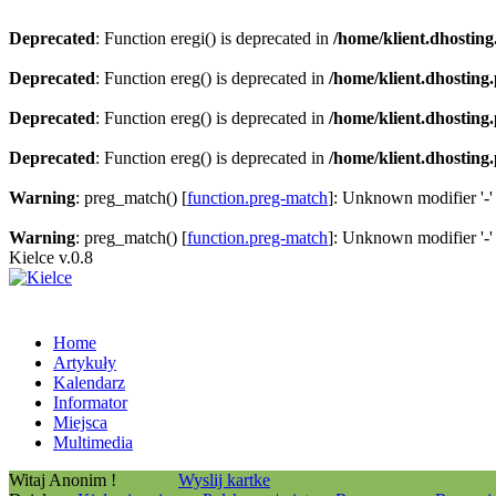
Deprecated
: Function eregi() is deprecated in
/home/klient.dhosting
Deprecated
: Function ereg() is deprecated in
/home/klient.dhosting
Deprecated
: Function ereg() is deprecated in
/home/klient.dhosting
Deprecated
: Function ereg() is deprecated in
/home/klient.dhosting
Warning
: preg_match() [
function.preg-match
]: Unknown modifier '-'
Warning
: preg_match() [
function.preg-match
]: Unknown modifier '-'
Kielce v.0.8
Home
Artykuły
Kalendarz
Informator
Miejsca
Multimedia
Witaj Anonim !
Wyslij kartke