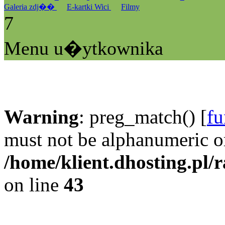
Galeria zdj��
E-kartki Wici
Filmy
7
Menu u�ytkownika
Warning
: preg_match() [
fu
must not be alphanumeric o
/home/klient.dhosting.pl/
on line
43