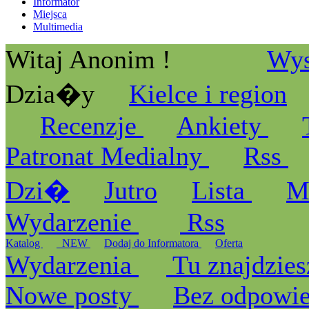
Informator
Miejsca
Multimedia
Witaj Anonim !
Wys
Dzia�y
Kielce i region
Recenzje
Ankiety
Patronat Medialny
Rss
Dzi�
Jutro
Lista
M
Wydarzenie
Rss
Katalog
_NEW
Dodaj do Informatora
Oferta
Wydarzenia
Tu znajdzies
Nowe posty
Bez odpowi