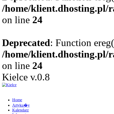
/home/klient.dhosting.pl/
on line
24
Deprecated
: Function ereg(
/home/klient.dhosting.pl/
on line
24
Kielce v.0.8
Home
Artyku�y
Kalendarz