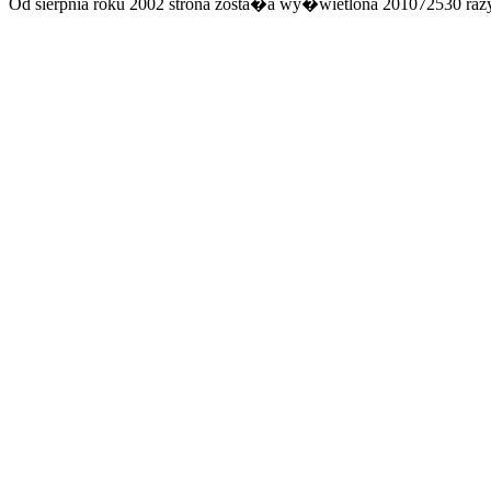
Od sierpnia roku 2002 strona zosta�a wy�wietlona 201072530 razy