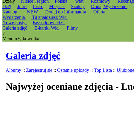
Działy
Kielce i region
Polska
¦wiat
Rozmowy
Recenzj
Dzi¶
Jutro
Lista
Miejsca
Szukaj
Dodaj Wydarzenie
Katalog
_NEW
Dodaj do Informatora
Oferta
Wydarzenia
Tu znajdziesz Wici
Nowe posty
Bez odpowiedzi
Galeria zdjęć
E-kartki Wici
Filmy
7
Menu użytkownika
Galeria zdjęć
Albumy
::
Zarejestruj sie
::
Ostatnie uploady
::
Top Lista
::
Ulubion
Najwyżej oceniane zdjęcia - L