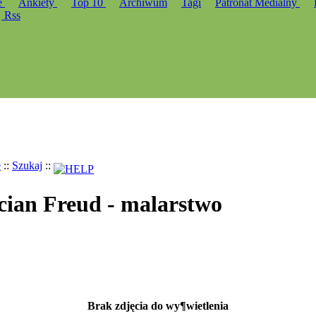
e
Ankiety
Top 10
Archiwum
Tagi
Patronat Medialny
Rss
e
::
Szukaj
::
ucian Freud - malarstwo
Brak zdjęcia do wy¶wietlenia