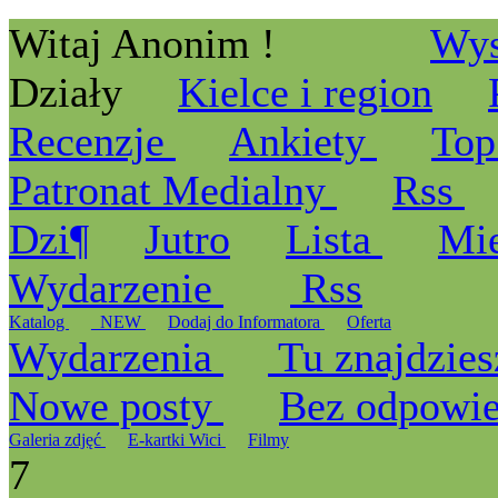
Witaj Anonim !
Wys
Działy
Kielce i region
Recenzje
Ankiety
Top
Patronat Medialny
Rss
Dzi¶
Jutro
Lista
Mi
Wydarzenie
Rss
Katalog
_NEW
Dodaj do Informatora
Oferta
Wydarzenia
Tu znajdzies
Nowe posty
Bez odpowi
Galeria zdjęć
E-kartki Wici
Filmy
7