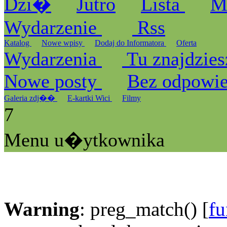
Dzi�
Jutro
Lista
M
Wydarzenie
Rss
Katalog
Nowe wpisy
Dodaj do Informatora
Oferta
Wydarzenia
Tu znajdzies
Nowe posty
Bez odpowi
Galeria zdj��
E-kartki Wici
Filmy
7
Menu u�ytkownika
Warning
: preg_match() [
fu