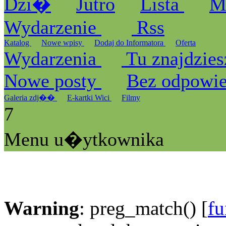
Dzi�
Jutro
Lista
M
Wydarzenie
Rss
Katalog
Nowe wpisy
Dodaj do Informatora
Oferta
Wydarzenia
Tu znajdzies
Nowe posty
Bez odpowi
Galeria zdj��
E-kartki Wici
Filmy
7
Menu u�ytkownika
Warning
: preg_match() [
fu