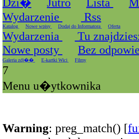
Dzi�
Jutro
Lista
M
Wydarzenie
Rss
Katalog
Nowe wpisy
Dodaj do Informatora
Oferta
Wydarzenia
Tu znajdzies
Nowe posty
Bez odpowi
Galeria zdj��
E-kartki Wici
Filmy
7
Menu u�ytkownika
Warning
: preg_match() [
fu