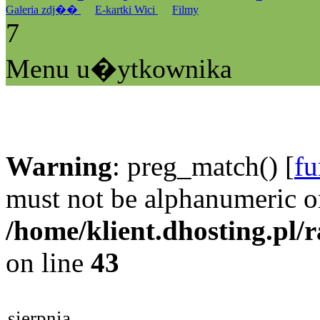
Galeria zdj��
E-kartki Wici
Filmy
7
Menu u�ytkownika
Warning
: preg_match() [
fu
must not be alphanumeric o
/home/klient.dhosting.pl/
on line
43
sierpnia