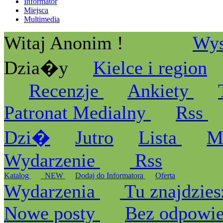
Informator
Miejsca
Multimedia
Witaj Anonim !
Wys
Dzia�y
Kielce i region
Recenzje
Ankiety
Patronat Medialny
Rss
Dzi�
Jutro
Lista
M
Wydarzenie
Rss
Katalog
_NEW
Dodaj do Informatora
Oferta
Wydarzenia
Tu znajdzies
Nowe posty
Bez odpowi