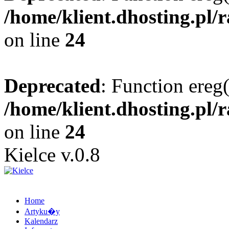
/home/klient.dhosting.pl/
on line
24
Deprecated
: Function ereg(
/home/klient.dhosting.pl/
on line
24
Kielce v.0.8
Home
Artyku�y
Kalendarz