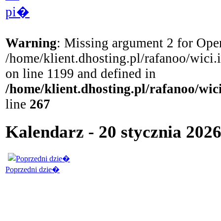
pi�
Warning
: Missing argument 2 for Open
/home/klient.dhosting.pl/rafanoo/wici
on line 1199 and defined in
/home/klient.dhosting.pl/rafanoo/wi
line
267
Kalendarz - 20 stycznia 2026
Poprzedni dzie�