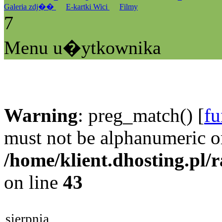
Galeria zdj��
E-kartki Wici
Filmy
7
Menu u�ytkownika
Warning
: preg_match() [
fu
must not be alphanumeric o
/home/klient.dhosting.pl/
on line
43
sierpnia