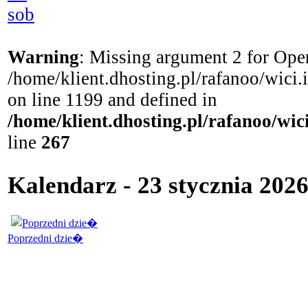
sob
Warning
: Missing argument 2 for Open
/home/klient.dhosting.pl/rafanoo/wici
on line 1199 and defined in
/home/klient.dhosting.pl/rafanoo/wi
line
267
Kalendarz - 23 stycznia 202
Poprzedni dzie�