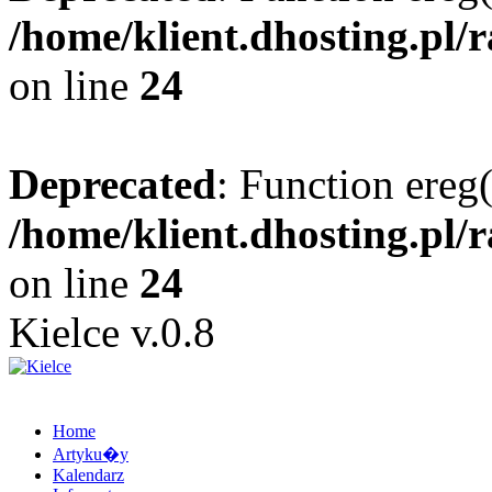
/home/klient.dhosting.pl/
on line
24
Deprecated
: Function ereg(
/home/klient.dhosting.pl/
on line
24
Kielce v.0.8
Home
Artyku�y
Kalendarz