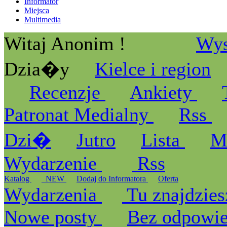
Informator
Miejsca
Multimedia
Witaj Anonim !
Wys
Dzia�y
Kielce i region
Recenzje
Ankiety
Patronat Medialny
Rss
Dzi�
Jutro
Lista
M
Wydarzenie
Rss
Katalog
_NEW
Dodaj do Informatora
Oferta
Wydarzenia
Tu znajdzies
Nowe posty
Bez odpowi