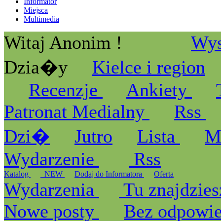
Informator
Miejsca
Multimedia
Witaj Anonim !
Wys
Dzia�y
Kielce i region
Recenzje
Ankiety
Patronat Medialny
Rss
Dzi�
Jutro
Lista
M
Wydarzenie
Rss
Katalog
_NEW
Dodaj do Informatora
Oferta
Wydarzenia
Tu znajdzies
Nowe posty
Bez odpowi