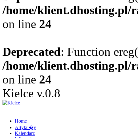
/home/klient.dhosting.pl/
on line
24
Deprecated
: Function ereg(
/home/klient.dhosting.pl/
on line
24
Kielce v.0.8
Home
Artyku�y
Kalendarz