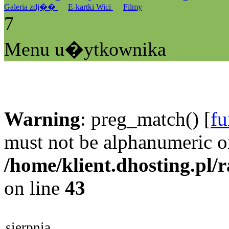
Galeria zdj��
E-kartki Wici
Filmy
7
Menu u�ytkownika
Warning
: preg_match() [
fu
must not be alphanumeric o
/home/klient.dhosting.pl/
on line
43
sierpnia