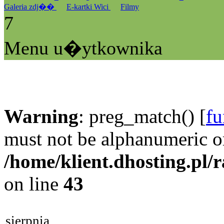
Galeria zdj��
E-kartki Wici
Filmy
7
Menu u�ytkownika
Warning
: preg_match() [
fu
must not be alphanumeric o
/home/klient.dhosting.pl/
on line
43
sierpnia