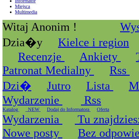
Informator
Miejsca
Multimedia
Witaj Anonim !
Wys
Dzia�y
Kielce i region
Recenzje
Ankiety
Patronat Medialny
Rss
Dzi�
Jutro
Lista
M
Wydarzenie
Rss
Katalog
_NEW
Dodaj do Informatora
Oferta
Wydarzenia
Tu znajdzies
Nowe posty
Bez odpowi