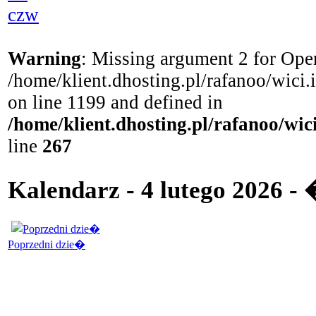
czw
Warning
: Missing argument 2 for Open
/home/klient.dhosting.pl/rafanoo/wici
on line 1199 and defined in
/home/klient.dhosting.pl/rafanoo/wi
line
267
Kalendarz - 4 lutego 2026 -
Poprzedni dzie�