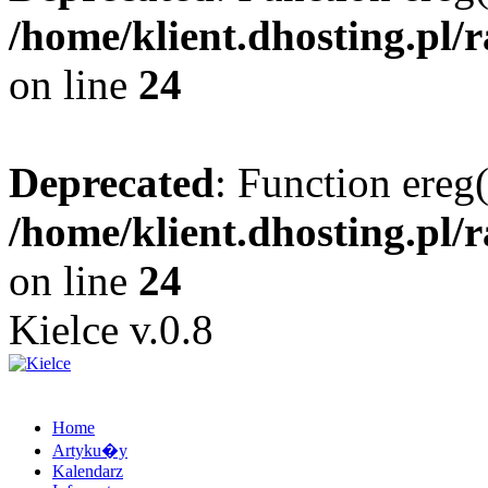
/home/klient.dhosting.pl/
on line
24
Deprecated
: Function ereg(
/home/klient.dhosting.pl/
on line
24
Kielce v.0.8
Home
Artyku�y
Kalendarz