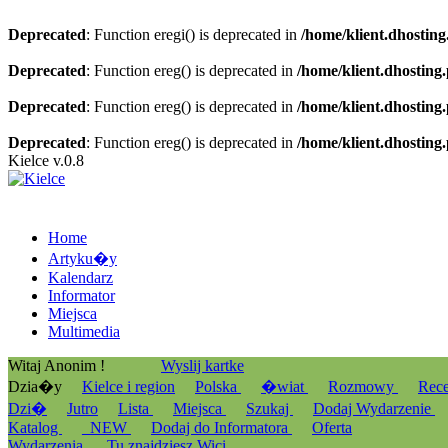
Deprecated
: Function eregi() is deprecated in
/home/klient.dhosting
Deprecated
: Function ereg() is deprecated in
/home/klient.dhosting
Deprecated
: Function ereg() is deprecated in
/home/klient.dhosting
Deprecated
: Function ereg() is deprecated in
/home/klient.dhosting
Kielce v.0.8
Home
Artyku�y
Kalendarz
Informator
Miejsca
Multimedia
Witaj Anonim !
Wyslij kartke
Dzia�y
Kielce i region
Polska
�wiat
Rozmowy
Rec
Dzi�
Jutro
Lista
Miejsca
Szukaj
Dodaj Wydarzenie
Katalog
_NEW
Dodaj do Informatora
Oferta
Wydarzenia
Tu znajdziesz Wici