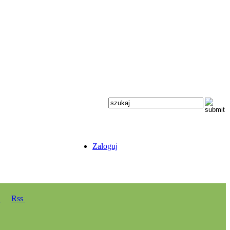
Zaloguj
y
Rss