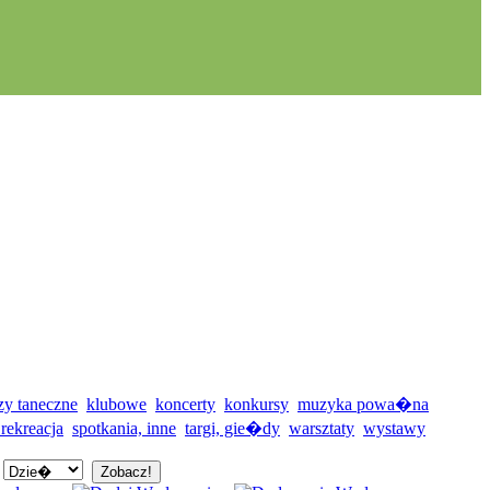
zy taneczne
klubowe
koncerty
konkursy
muzyka powa�na
 rekreacja
spotkania, inne
targi, gie�dy
warsztaty
wystawy