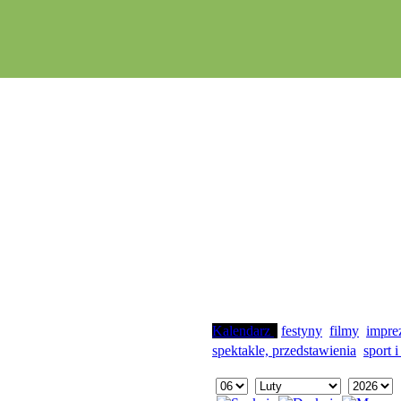
Kalendarz
festyny
filmy
impre
spektakle, przedstawienia
sport i