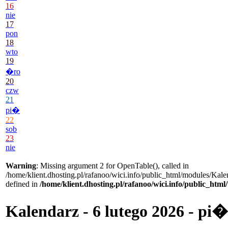
16
nie
17
pon
18
wto
19
�ro
20
czw
21
pi�
22
sob
23
nie
Warning
: Missing argument 2 for OpenTable(), called in
/home/klient.dhosting.pl/rafanoo/wici.info/public_html/modules/Kale
defined in
/home/klient.dhosting.pl/rafanoo/wici.info/public_htm
Kalendarz - 6 lutego 2026 - pi