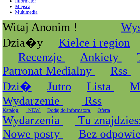
Informator
Miejsca
Multimedia
Witaj Anonim !
Wys
Dzia�y
Kielce i region
Recenzje
Ankiety
Patronat Medialny
Rss
Dzi�
Jutro
Lista
M
Wydarzenie
Rss
Katalog
_NEW
Dodaj do Informatora
Oferta
Wydarzenia
Tu znajdzies
Nowe posty
Bez odpowi