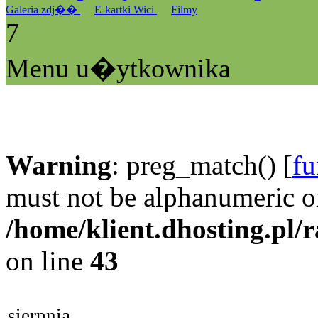
Galeria zdj��
E-kartki Wici
Filmy
7
Menu u�ytkownika
Warning
: preg_match() [
fu
must not be alphanumeric o
/home/klient.dhosting.pl/
on line
43
sierpnia