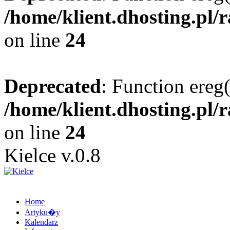
/home/klient.dhosting.pl/
on line
24
Deprecated
: Function ereg(
/home/klient.dhosting.pl/
on line
24
Kielce v.0.8
Home
Artyku�y
Kalendarz