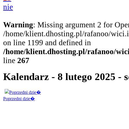
nie
Warning
: Missing argument 2 for Open
/home/klient.dhosting.pl/rafanoo/wici
on line 1199 and defined in
/home/klient.dhosting.pl/rafanoo/wi
line
267
Kalendarz - 8 lutego 2025 - 
Poprzedni dzie�