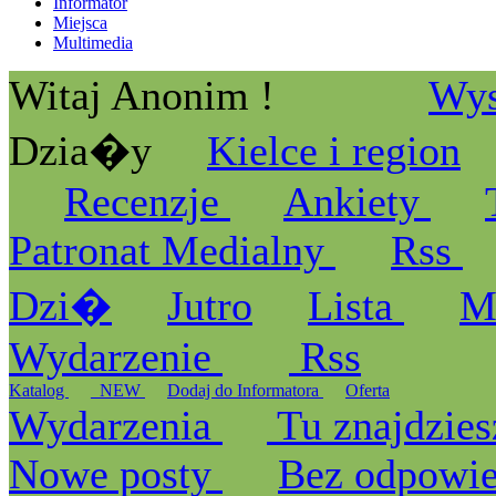
Informator
Miejsca
Multimedia
Witaj Anonim !
Wys
Dzia�y
Kielce i region
Recenzje
Ankiety
Patronat Medialny
Rss
Dzi�
Jutro
Lista
M
Wydarzenie
Rss
Katalog
_NEW
Dodaj do Informatora
Oferta
Wydarzenia
Tu znajdzies
Nowe posty
Bez odpowi