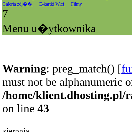
Galeria zdj��
E-kartki Wici
Filmy
7
Menu u�ytkownika
Warning
: preg_match() [
fu
must not be alphanumeric o
/home/klient.dhosting.pl/
on line
43
sierpnia