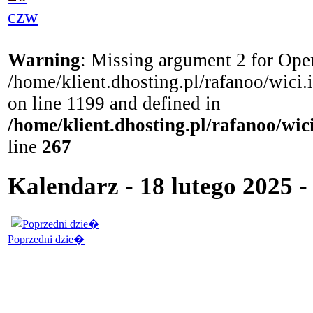
czw
Warning
: Missing argument 2 for Open
/home/klient.dhosting.pl/rafanoo/wici
on line 1199 and defined in
/home/klient.dhosting.pl/rafanoo/wi
line
267
Kalendarz - 18 lutego 2025 -
Poprzedni dzie�