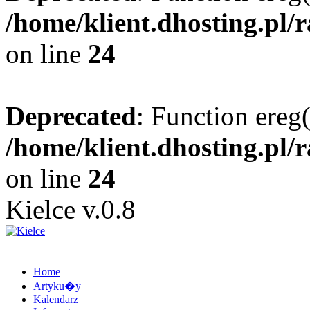
/home/klient.dhosting.pl/
on line
24
Deprecated
: Function ereg(
/home/klient.dhosting.pl/
on line
24
Kielce v.0.8
Home
Artyku�y
Kalendarz