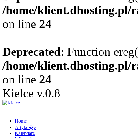
/home/klient.dhosting.pl/
on line
24
Deprecated
: Function ereg(
/home/klient.dhosting.pl/
on line
24
Kielce v.0.8
Home
Artyku�y
Kalendarz