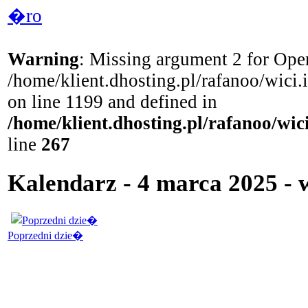
�ro
Warning
: Missing argument 2 for Open
/home/klient.dhosting.pl/rafanoo/wici
on line 1199 and defined in
/home/klient.dhosting.pl/rafanoo/wi
line
267
Kalendarz - 4 marca 2025 - 
Poprzedni dzie�