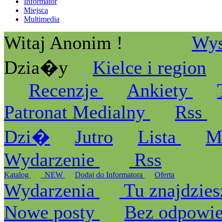
Informator
Miejsca
Multimedia
Witaj Anonim !
Wys
Dzia�y
Kielce i region
Recenzje
Ankiety
Patronat Medialny
Rss
Dzi�
Jutro
Lista
M
Wydarzenie
Rss
Katalog
_NEW
Dodaj do Informatora
Oferta
Wydarzenia
Tu znajdzies
Nowe posty
Bez odpowi