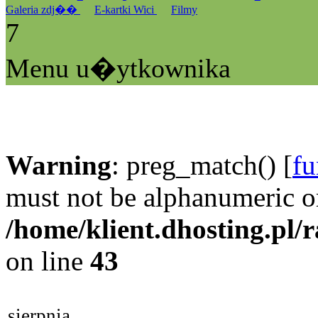
Galeria zdj��
E-kartki Wici
Filmy
7
Menu u�ytkownika
Warning
: preg_match() [
fu
must not be alphanumeric o
/home/klient.dhosting.pl/
on line
43
sierpnia