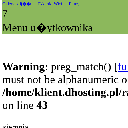
Galeria zdj��
E-kartki Wici
Filmy
7
Menu u�ytkownika
Warning
: preg_match() [
fu
must not be alphanumeric o
/home/klient.dhosting.pl/
on line
43
sierpnia