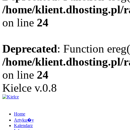
/home/klient.dhosting.pl/
on line
24
Deprecated
: Function ereg(
/home/klient.dhosting.pl/
on line
24
Kielce v.0.8
Home
Artyku�y
Kalendarz