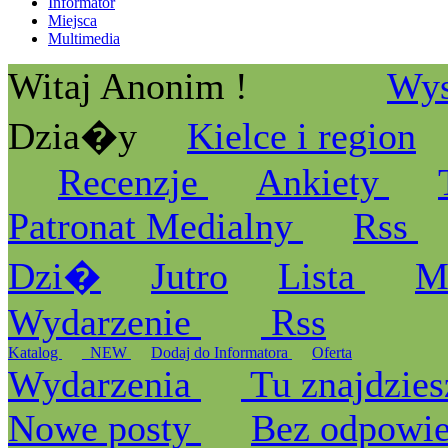
Informator
Miejsca
Multimedia
Witaj Anonim !
Wys
Dzia�y
Kielce i region
Recenzje
Ankiety
Patronat Medialny
Rss
Dzi�
Jutro
Lista
M
Wydarzenie
Rss
Katalog
_NEW
Dodaj do Informatora
Oferta
Wydarzenia
Tu znajdzies
Nowe posty
Bez odpowi