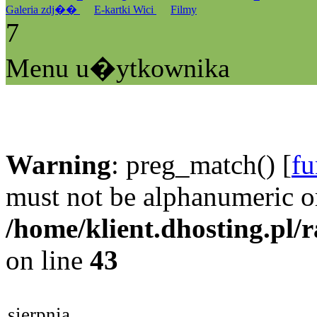
Galeria zdj��
E-kartki Wici
Filmy
7
Menu u�ytkownika
Warning
: preg_match() [
fu
must not be alphanumeric o
/home/klient.dhosting.pl/
on line
43
sierpnia