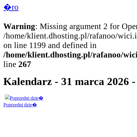
�ro
Warning
: Missing argument 2 for Open
/home/klient.dhosting.pl/rafanoo/wici
on line 1199 and defined in
/home/klient.dhosting.pl/rafanoo/wi
line
267
Kalendarz - 31 marca 2026 -
Poprzedni dzie�