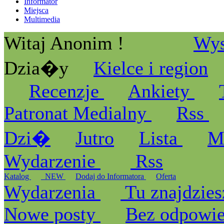
Informator
Miejsca
Multimedia
Witaj Anonim !
Wys
Dzia�y
Kielce i region
Recenzje
Ankiety
Patronat Medialny
Rss
Dzi�
Jutro
Lista
M
Wydarzenie
Rss
Katalog
_NEW
Dodaj do Informatora
Oferta
Wydarzenia
Tu znajdzies
Nowe posty
Bez odpowi