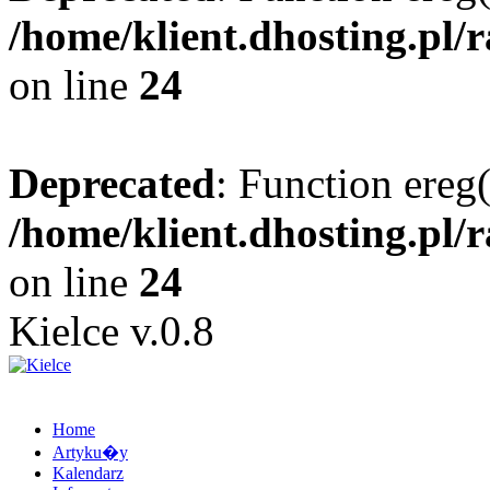
/home/klient.dhosting.pl/
on line
24
Deprecated
: Function ereg(
/home/klient.dhosting.pl/
on line
24
Kielce v.0.8
Home
Artyku�y
Kalendarz