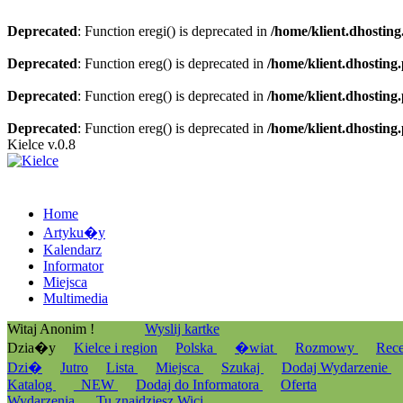
Deprecated
: Function eregi() is deprecated in
/home/klient.dhosting
Deprecated
: Function ereg() is deprecated in
/home/klient.dhosting
Deprecated
: Function ereg() is deprecated in
/home/klient.dhosting
Deprecated
: Function ereg() is deprecated in
/home/klient.dhosting
Kielce v.0.8
Home
Artyku�y
Kalendarz
Informator
Miejsca
Multimedia
Witaj Anonim !
Wyslij kartke
Dzia�y
Kielce i region
Polska
�wiat
Rozmowy
Rec
Dzi�
Jutro
Lista
Miejsca
Szukaj
Dodaj Wydarzenie
Katalog
_NEW
Dodaj do Informatora
Oferta
Wydarzenia
Tu znajdziesz Wici