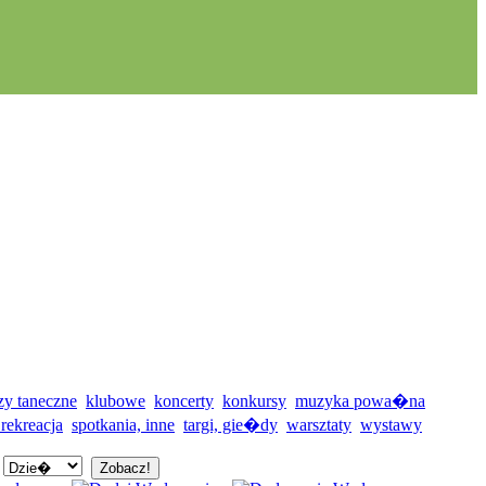
zy taneczne
klubowe
koncerty
konkursy
muzyka powa�na
 rekreacja
spotkania, inne
targi, gie�dy
warsztaty
wystawy