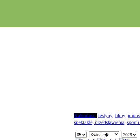
Kalendarz
festyny
filmy
impre
spektakle, przedstawienia
sport i