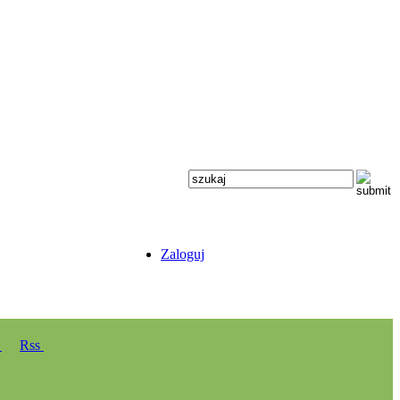
Zaloguj
y
Rss