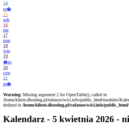
14
pi�
15
sob
16
nie
17
pon
18
wto
19
�ro
20
czw
21
pi�
Warning
: Missing argument 2 for OpenTable(), called in
/home/klient.dhosting.pl/rafanoo/wici.info/public_html/modules/Kale
defined in
/home/klient.dhosting.pl/rafanoo/wici.info/public_htm
Kalendarz - 5 kwietnia 2026 - n