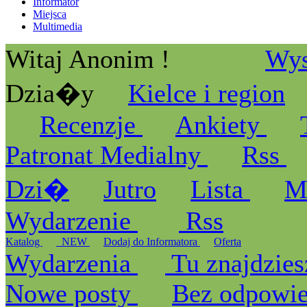
Informator
Miejsca
Multimedia
Witaj Anonim !
Wys
Dzia�y
Kielce i region
Recenzje
Ankiety
Patronat Medialny
Rss
Dzi�
Jutro
Lista
M
Wydarzenie
Rss
Katalog
_NEW
Dodaj do Informatora
Oferta
Wydarzenia
Tu znajdzies
Nowe posty
Bez odpowi