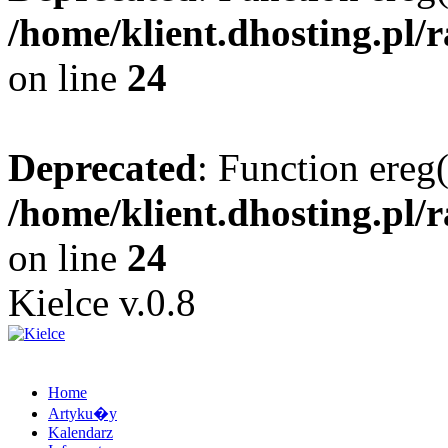
/home/klient.dhosting.pl/
on line
24
Deprecated
: Function ereg(
/home/klient.dhosting.pl/
on line
24
Kielce v.0.8
Home
Artyku�y
Kalendarz