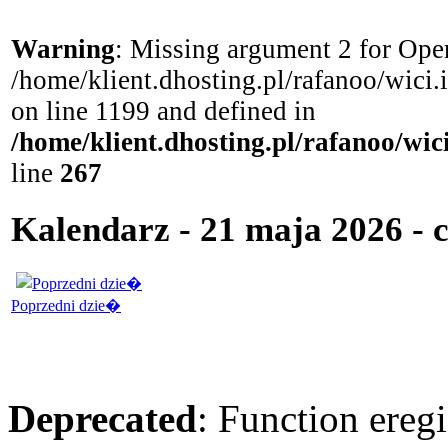
Warning
: Missing argument 2 for Open
/home/klient.dhosting.pl/rafanoo/wici
on line 1199 and defined in
/home/klient.dhosting.pl/rafanoo/wi
line
267
Kalendarz - 21 maja 2026 - 
Poprzedni dzie�
Deprecated
: Function eregi