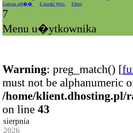
Galeria zdj��
E-kartki Wici
Filmy
7
Menu u�ytkownika
Warning
: preg_match() [
fu
must not be alphanumeric o
/home/klient.dhosting.pl/
on line
43
sierpnia
2026