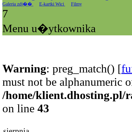
Galeria zdj��
E-kartki Wici
Filmy
7
Menu u�ytkownika
Warning
: preg_match() [
fu
must not be alphanumeric o
/home/klient.dhosting.pl/
on line
43
sierpnia