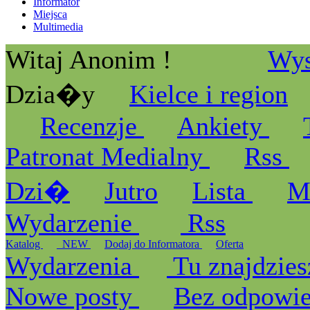
Informator
Miejsca
Multimedia
Witaj Anonim !
Wys
Dzia�y
Kielce i region
Recenzje
Ankiety
Patronat Medialny
Rss
Dzi�
Jutro
Lista
M
Wydarzenie
Rss
Katalog
_NEW
Dodaj do Informatora
Oferta
Wydarzenia
Tu znajdzies
Nowe posty
Bez odpowi