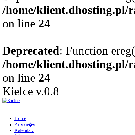
/home/klient.dhosting.pl/
on line
24
Deprecated
: Function ereg(
/home/klient.dhosting.pl/
on line
24
Kielce v.0.8
Home
Artyku�y
Kalendarz