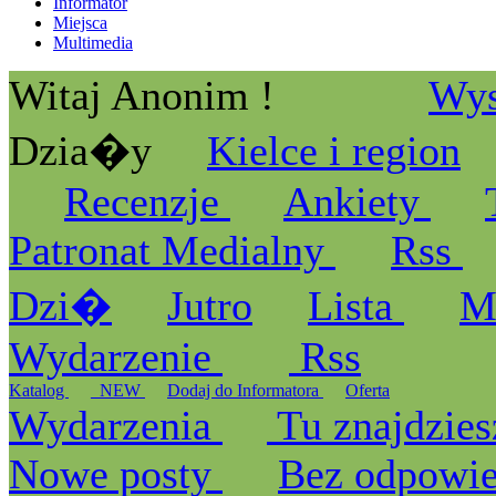
Informator
Miejsca
Multimedia
Witaj Anonim !
Wys
Dzia�y
Kielce i region
Recenzje
Ankiety
Patronat Medialny
Rss
Dzi�
Jutro
Lista
M
Wydarzenie
Rss
Katalog
_NEW
Dodaj do Informatora
Oferta
Wydarzenia
Tu znajdzies
Nowe posty
Bez odpowi