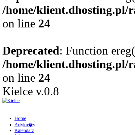
/home/klient.dhosting.pl/
on line
24
Deprecated
: Function ereg(
/home/klient.dhosting.pl/
on line
24
Kielce v.0.8
Home
Artyku�y
Kalendarz