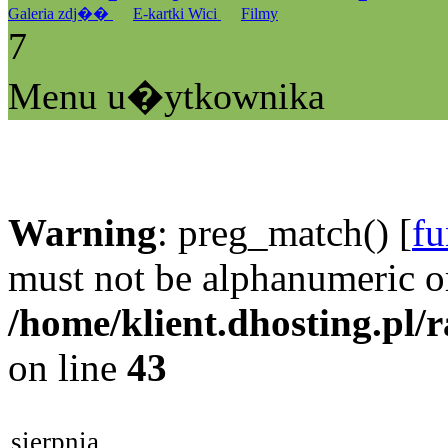
Galeria zdj��
E-kartki Wici
Filmy
7
Menu u�ytkownika
Warning
: preg_match() [
fu
must not be alphanumeric o
/home/klient.dhosting.pl/
on line
43
sierpnia