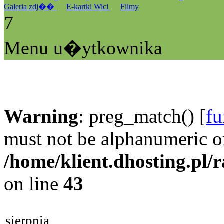
Galeria zdj��
E-kartki Wici
Filmy
7
Menu u�ytkownika
Warning
: preg_match() [
fu
must not be alphanumeric o
/home/klient.dhosting.pl/
on line
43
sierpnia