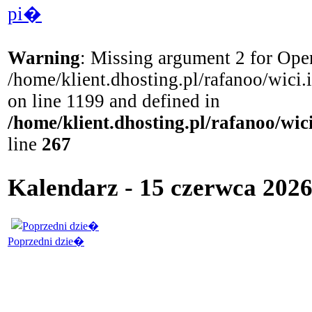
pi�
Warning
: Missing argument 2 for Open
/home/klient.dhosting.pl/rafanoo/wici
on line 1199 and defined in
/home/klient.dhosting.pl/rafanoo/wi
line
267
Kalendarz - 15 czerwca 202
Poprzedni dzie�