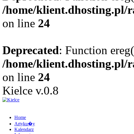
/home/klient.dhosting.pl/
on line
24
Deprecated
: Function ereg(
/home/klient.dhosting.pl/
on line
24
Kielce v.0.8
Home
Artyku�y
Kalendarz