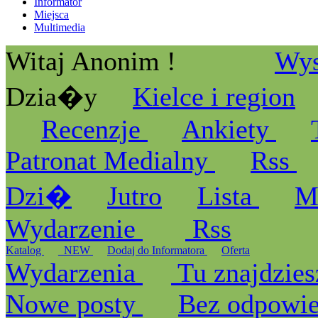
Informator
Miejsca
Multimedia
Witaj Anonim !
Wys
Dzia�y
Kielce i region
Recenzje
Ankiety
Patronat Medialny
Rss
Dzi�
Jutro
Lista
M
Wydarzenie
Rss
Katalog
_NEW
Dodaj do Informatora
Oferta
Wydarzenia
Tu znajdzies
Nowe posty
Bez odpowi