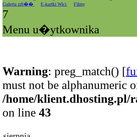
Galeria zdj��
E-kartki Wici
Filmy
7
Menu u�ytkownika
Warning
: preg_match() [
fu
must not be alphanumeric o
/home/klient.dhosting.pl/
on line
43
sierpnia