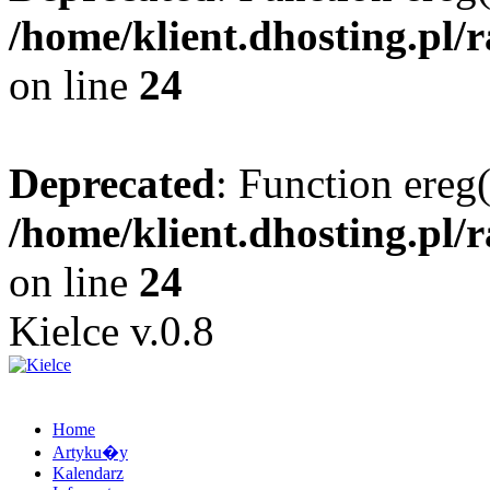
/home/klient.dhosting.pl/
on line
24
Deprecated
: Function ereg(
/home/klient.dhosting.pl/
on line
24
Kielce v.0.8
Home
Artyku�y
Kalendarz