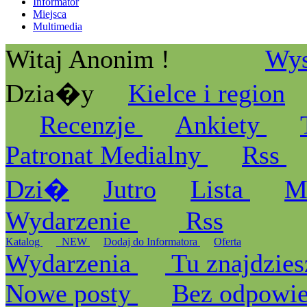
Informator
Miejsca
Multimedia
Witaj Anonim !
Wys
Dzia�y
Kielce i region
Recenzje
Ankiety
Patronat Medialny
Rss
Dzi�
Jutro
Lista
M
Wydarzenie
Rss
Katalog
_NEW
Dodaj do Informatora
Oferta
Wydarzenia
Tu znajdzies
Nowe posty
Bez odpowi