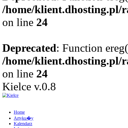
/home/klient.dhosting.pl/
on line
24
Deprecated
: Function ereg(
/home/klient.dhosting.pl/
on line
24
Kielce v.0.8
Home
Artyku�y
Kalendarz