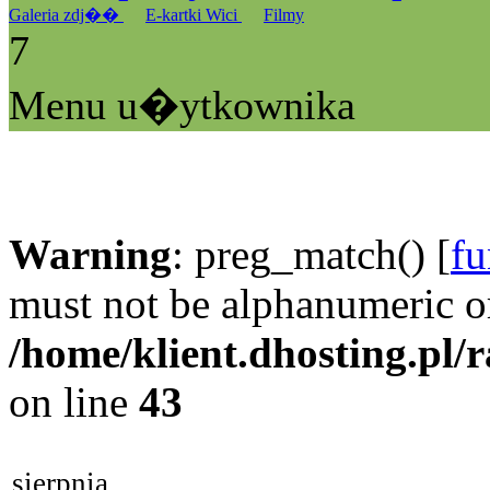
Galeria zdj��
E-kartki Wici
Filmy
7
Menu u�ytkownika
Warning
: preg_match() [
fu
must not be alphanumeric o
/home/klient.dhosting.pl/
on line
43
sierpnia