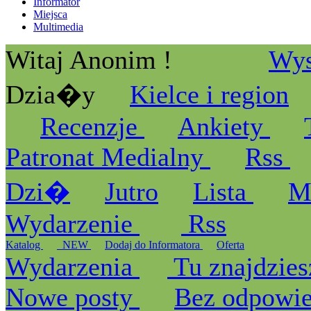
Informator
Miejsca
Multimedia
Witaj Anonim !
Wys
Dzia�y
Kielce i region
Recenzje
Ankiety
Patronat Medialny
Rss
Dzi�
Jutro
Lista
M
Wydarzenie
Rss
Katalog
_NEW
Dodaj do Informatora
Oferta
Wydarzenia
Tu znajdzies
Nowe posty
Bez odpowi