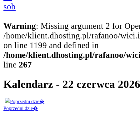
sob
Warning
: Missing argument 2 for Open
/home/klient.dhosting.pl/rafanoo/wici
on line 1199 and defined in
/home/klient.dhosting.pl/rafanoo/wi
line
267
Kalendarz - 22 czerwca 202
Poprzedni dzie�