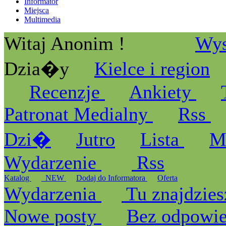
Informator
Miejsca
Multimedia
Witaj Anonim !
Wys
Dzia�y
Kielce i region
Recenzje
Ankiety
Patronat Medialny
Rss
Dzi�
Jutro
Lista
M
Wydarzenie
Rss
Katalog
_NEW
Dodaj do Informatora
Oferta
Wydarzenia
Tu znajdzies
Nowe posty
Bez odpowi