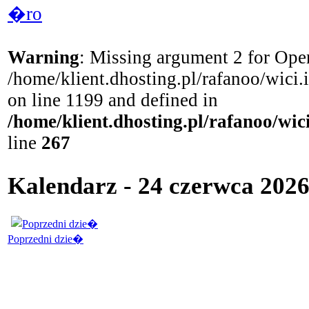
�ro
Warning
: Missing argument 2 for Open
/home/klient.dhosting.pl/rafanoo/wici
on line 1199 and defined in
/home/klient.dhosting.pl/rafanoo/wi
line
267
Kalendarz - 24 czerwca 202
Poprzedni dzie�