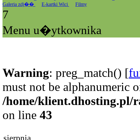
Galeria zdj��
E-kartki Wici
Filmy
7
Menu u�ytkownika
Warning
: preg_match() [
fu
must not be alphanumeric o
/home/klient.dhosting.pl/
on line
43
sierpnia