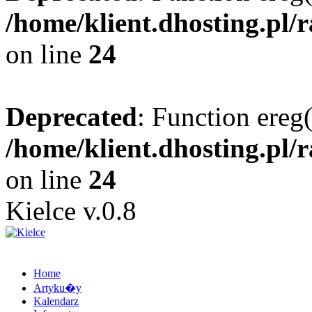
/home/klient.dhosting.pl/
on line
24
Deprecated
: Function ereg(
/home/klient.dhosting.pl/
on line
24
Kielce v.0.8
Home
Artyku�y
Kalendarz