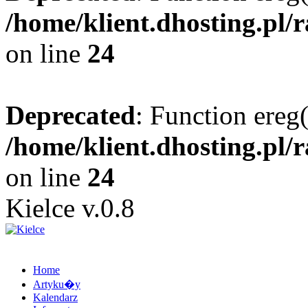
/home/klient.dhosting.pl/
on line
24
Deprecated
: Function ereg(
/home/klient.dhosting.pl/
on line
24
Kielce v.0.8
Home
Artyku�y
Kalendarz