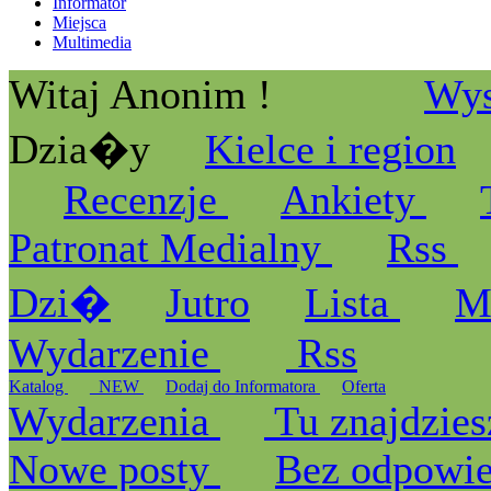
Informator
Miejsca
Multimedia
Witaj Anonim !
Wys
Dzia�y
Kielce i region
Recenzje
Ankiety
Patronat Medialny
Rss
Dzi�
Jutro
Lista
M
Wydarzenie
Rss
Katalog
_NEW
Dodaj do Informatora
Oferta
Wydarzenia
Tu znajdzies
Nowe posty
Bez odpowi