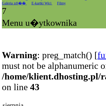
Galeria zdj��
E-kartki Wici
Filmy
7
Menu u�ytkownika
Warning
: preg_match() [
fu
must not be alphanumeric o
/home/klient.dhosting.pl/
on line
43
sierpnia