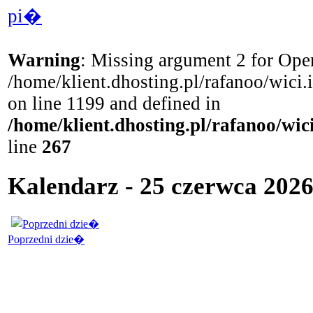
pi�
Warning
: Missing argument 2 for Open
/home/klient.dhosting.pl/rafanoo/wici
on line 1199 and defined in
/home/klient.dhosting.pl/rafanoo/wi
line
267
Kalendarz - 25 czerwca 2026
Poprzedni dzie�