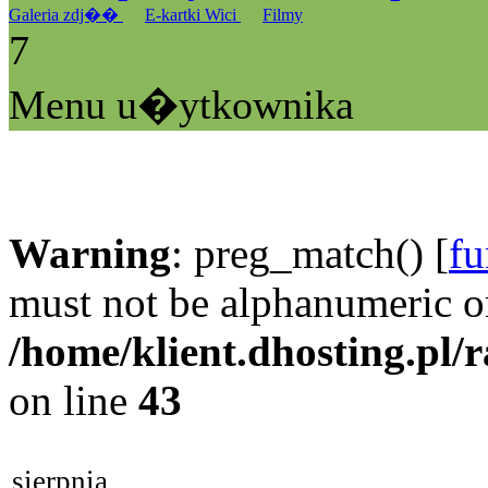
Galeria zdj��
E-kartki Wici
Filmy
7
Menu u�ytkownika
Warning
: preg_match() [
fu
must not be alphanumeric o
/home/klient.dhosting.pl/
on line
43
sierpnia