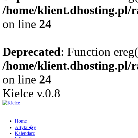
/home/klient.dhosting.pl/
on line
24
Deprecated
: Function ereg(
/home/klient.dhosting.pl/
on line
24
Kielce v.0.8
Home
Artyku�y
Kalendarz