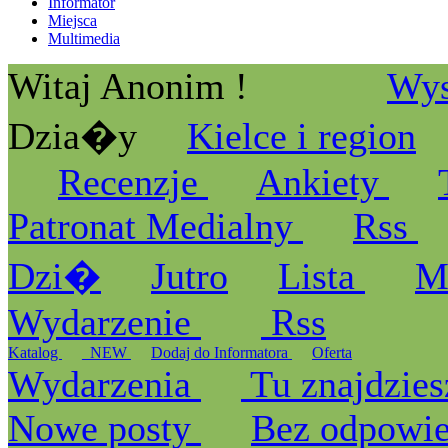
Informator
Miejsca
Multimedia
Witaj Anonim !
Wys
Dzia�y
Kielce i region
Recenzje
Ankiety
Patronat Medialny
Rss
Dzi�
Jutro
Lista
M
Wydarzenie
Rss
Katalog
_NEW
Dodaj do Informatora
Oferta
Wydarzenia
Tu znajdzies
Nowe posty
Bez odpowi