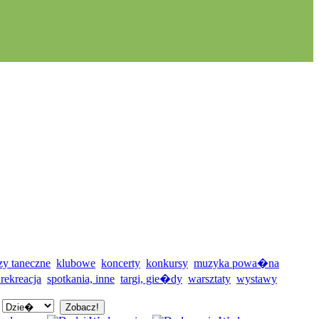
zy taneczne
klubowe
koncerty
konkursy
muzyka powa�na
 rekreacja
spotkania, inne
targi, gie�dy
warsztaty
wystawy