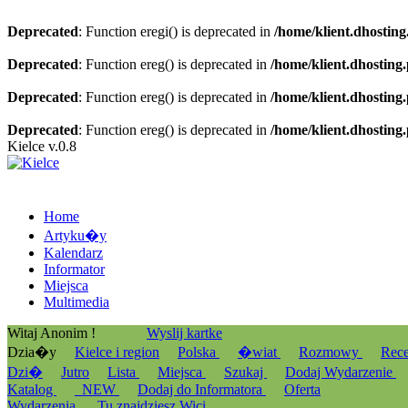
Deprecated
: Function eregi() is deprecated in
/home/klient.dhosting
Deprecated
: Function ereg() is deprecated in
/home/klient.dhosting
Deprecated
: Function ereg() is deprecated in
/home/klient.dhosting
Deprecated
: Function ereg() is deprecated in
/home/klient.dhosting
Kielce v.0.8
Home
Artyku�y
Kalendarz
Informator
Miejsca
Multimedia
Witaj Anonim !
Wyslij kartke
Dzia�y
Kielce i region
Polska
�wiat
Rozmowy
Rec
Dzi�
Jutro
Lista
Miejsca
Szukaj
Dodaj Wydarzenie
Katalog
_NEW
Dodaj do Informatora
Oferta
Wydarzenia
Tu znajdziesz Wici