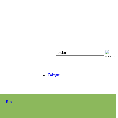
Zaloguj
y
Rss