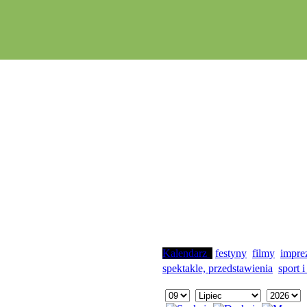
Kalendarz
festyny
filmy
impre
spektakle, przedstawienia
sport i