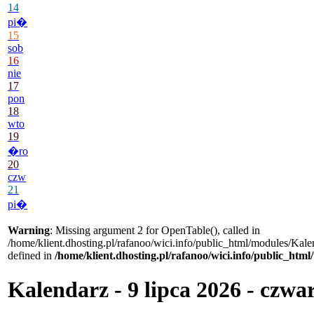
14
pi�
15
sob
16
nie
17
pon
18
wto
19
�ro
20
czw
21
pi�
Warning
: Missing argument 2 for OpenTable(), called in
/home/klient.dhosting.pl/rafanoo/wici.info/public_html/modules/Kale
defined in
/home/klient.dhosting.pl/rafanoo/wici.info/public_htm
Kalendarz - 9 lipca 2026 - czwa