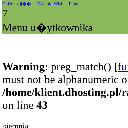
Galeria zdj��
E-kartki Wici
Filmy
7
Menu u�ytkownika
Warning
: preg_match() [
fu
must not be alphanumeric o
/home/klient.dhosting.pl/
on line
43
sierpnia