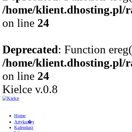
/home/klient.dhosting.pl/
on line
24
Deprecated
: Function ereg(
/home/klient.dhosting.pl/
on line
24
Kielce v.0.8
Home
Artyku�y
Kalendarz