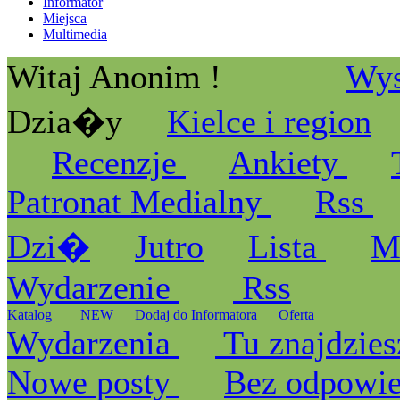
Informator
Miejsca
Multimedia
Witaj Anonim !
Wys
Dzia�y
Kielce i region
Recenzje
Ankiety
Patronat Medialny
Rss
Dzi�
Jutro
Lista
M
Wydarzenie
Rss
Katalog
_NEW
Dodaj do Informatora
Oferta
Wydarzenia
Tu znajdzies
Nowe posty
Bez odpowi