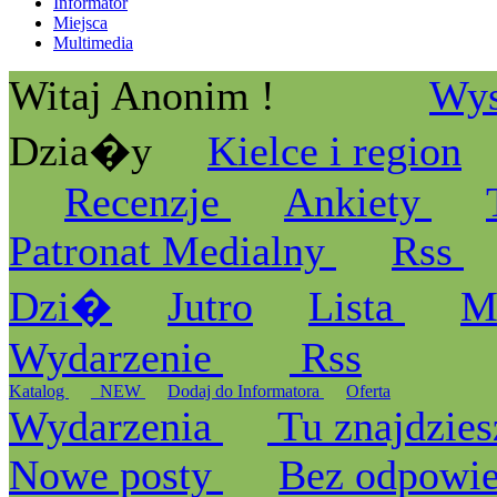
Informator
Miejsca
Multimedia
Witaj Anonim !
Wys
Dzia�y
Kielce i region
Recenzje
Ankiety
Patronat Medialny
Rss
Dzi�
Jutro
Lista
M
Wydarzenie
Rss
Katalog
_NEW
Dodaj do Informatora
Oferta
Wydarzenia
Tu znajdzies
Nowe posty
Bez odpowi