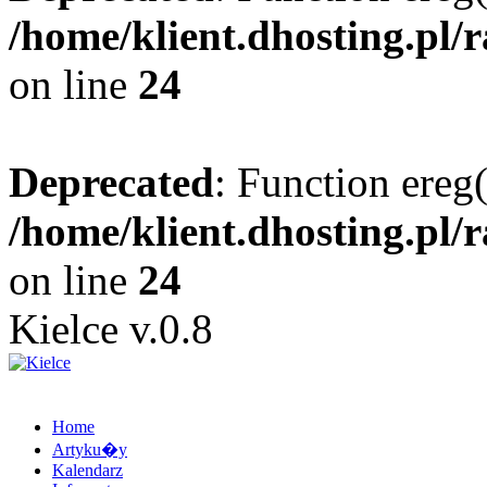
/home/klient.dhosting.pl/
on line
24
Deprecated
: Function ereg(
/home/klient.dhosting.pl/
on line
24
Kielce v.0.8
Home
Artyku�y
Kalendarz