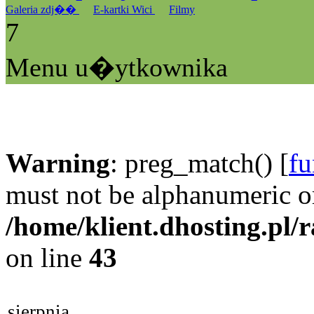
Galeria zdj��
E-kartki Wici
Filmy
7
Menu u�ytkownika
Warning
: preg_match() [
fu
must not be alphanumeric o
/home/klient.dhosting.pl/
on line
43
sierpnia