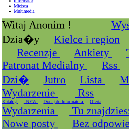
Informator
Miejsca
Multimedia
Witaj Anonim !
Wys
Dzia�y
Kielce i region
Recenzje
Ankiety
Patronat Medialny
Rss
Dzi�
Jutro
Lista
M
Wydarzenie
Rss
Katalog
_NEW
Dodaj do Informatora
Oferta
Wydarzenia
Tu znajdzies
Nowe posty
Bez odpowi