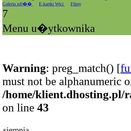
Galeria zdj��
E-kartki Wici
Filmy
7
Menu u�ytkownika
Warning
: preg_match() [
fu
must not be alphanumeric o
/home/klient.dhosting.pl/
on line
43
sierpnia