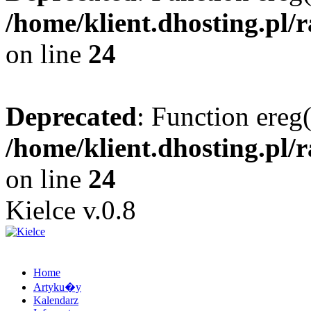
/home/klient.dhosting.pl/
on line
24
Deprecated
: Function ereg(
/home/klient.dhosting.pl/
on line
24
Kielce v.0.8
Home
Artyku�y
Kalendarz