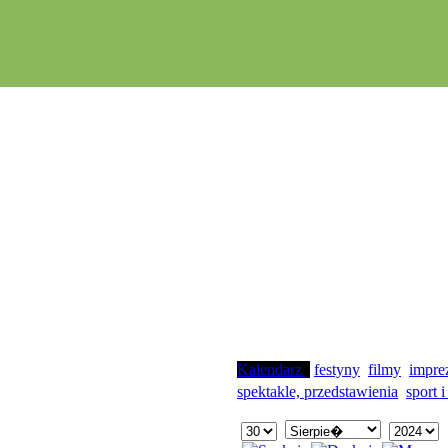
Kalendarz
festyny
filmy
impre
spektakle, przedstawienia
sport i