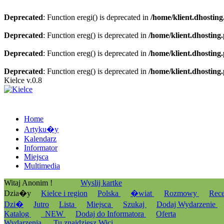
Deprecated
: Function eregi() is deprecated in
/home/klient.dhosting
Deprecated
: Function ereg() is deprecated in
/home/klient.dhosting
Deprecated
: Function ereg() is deprecated in
/home/klient.dhosting
Deprecated
: Function ereg() is deprecated in
/home/klient.dhosting
Kielce v.0.8
Home
Artyku�y
Kalendarz
Informator
Miejsca
Multimedia
Witaj Anonim !
Wyslij kartke
Dzia�y
Kielce i region
Polska
�wiat
Rozmowy
Rec
Dzi�
Jutro
Lista
Miejsca
Szukaj
Dodaj Wydarzenie
Katalog
_NEW
Dodaj do Informatora
Oferta
Wydarzenia
Tu znajdziesz Wici