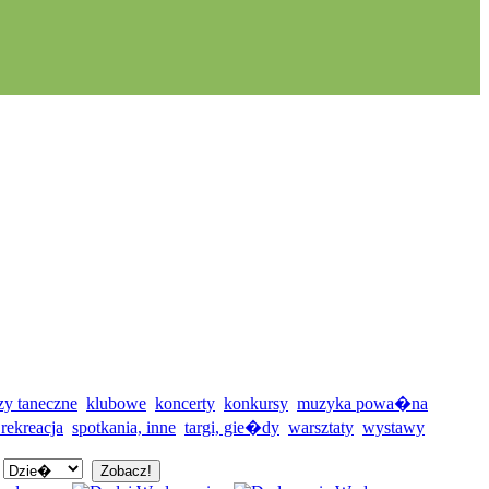
zy taneczne
klubowe
koncerty
konkursy
muzyka powa�na
 rekreacja
spotkania, inne
targi, gie�dy
warsztaty
wystawy