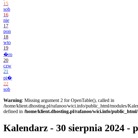
15
sob
16
nie
17
pon
18
wto
19
�ro
20
czw
21
pi�
22
sob
Warning
: Missing argument 2 for OpenTable(), called in
/home/klient.dhosting.pl/rafanoo/wici.info/public_html/modules/Kale
defined in
/home/klient.dhosting.pl/rafanoo/wici.info/public_htm
Kalendarz - 30 sierpnia 2024 -