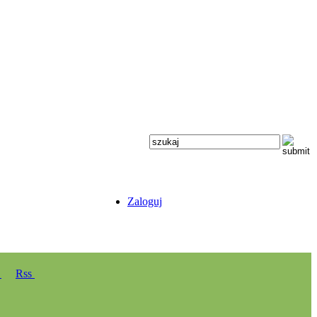
Zaloguj
y
Rss