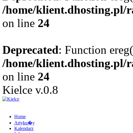
/home/klient.dhosting.pl/
on line
24
Deprecated
: Function ereg(
/home/klient.dhosting.pl/
on line
24
Kielce v.0.8
Home
Artyku�y
Kalendarz