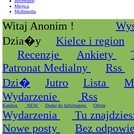
Informator
Miejsca
Multimedia
Witaj Anonim !
Wys
Dzia�y
Kielce i region
Recenzje
Ankiety
Patronat Medialny
Rss
Dzi�
Jutro
Lista
M
Wydarzenie
Rss
Katalog
_NEW
Dodaj do Informatora
Oferta
Wydarzenia
Tu znajdzies
Nowe posty
Bez odpowi