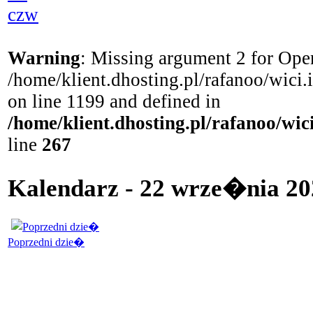
czw
Warning
: Missing argument 2 for Open
/home/klient.dhosting.pl/rafanoo/wici
on line 1199 and defined in
/home/klient.dhosting.pl/rafanoo/wi
line
267
Kalendarz - 22 wrze�nia 20
Poprzedni dzie�