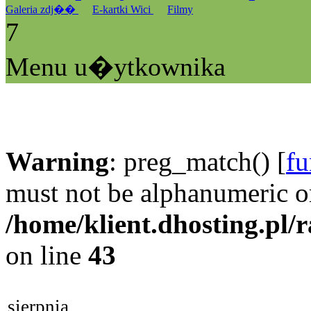
Galeria zdj��
E-kartki Wici
Filmy
7
Menu u�ytkownika
Warning
: preg_match() [
fu
must not be alphanumeric o
/home/klient.dhosting.pl/
on line
43
sierpnia