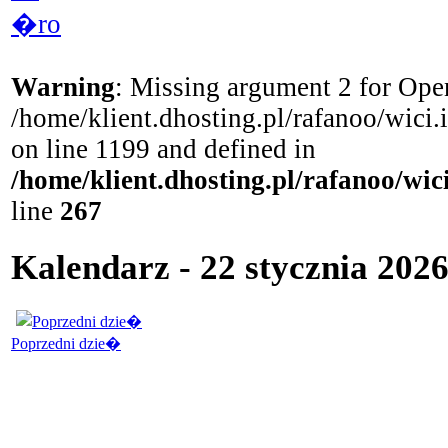
�ro
Warning
: Missing argument 2 for Open
/home/klient.dhosting.pl/rafanoo/wici
on line 1199 and defined in
/home/klient.dhosting.pl/rafanoo/wi
line
267
Kalendarz - 22 stycznia 2026
Poprzedni dzie�