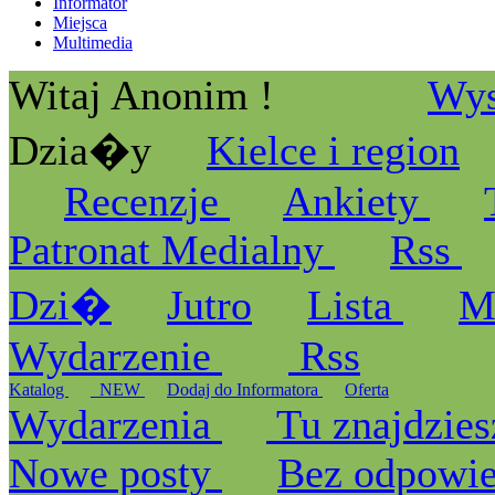
Informator
Miejsca
Multimedia
Witaj Anonim !
Wys
Dzia�y
Kielce i region
Recenzje
Ankiety
Patronat Medialny
Rss
Dzi�
Jutro
Lista
M
Wydarzenie
Rss
Katalog
_NEW
Dodaj do Informatora
Oferta
Wydarzenia
Tu znajdzies
Nowe posty
Bez odpowi