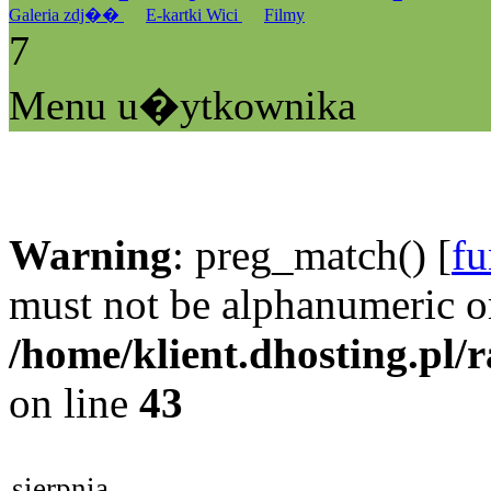
Galeria zdj��
E-kartki Wici
Filmy
7
Menu u�ytkownika
Warning
: preg_match() [
fu
must not be alphanumeric o
/home/klient.dhosting.pl/
on line
43
sierpnia