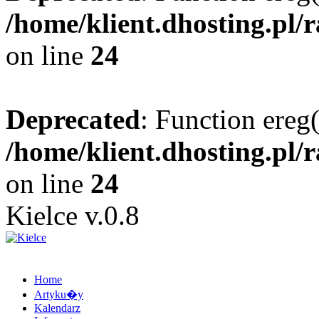
/home/klient.dhosting.pl/
on line
24
Deprecated
: Function ereg(
/home/klient.dhosting.pl/
on line
24
Kielce v.0.8
Home
Artyku�y
Kalendarz