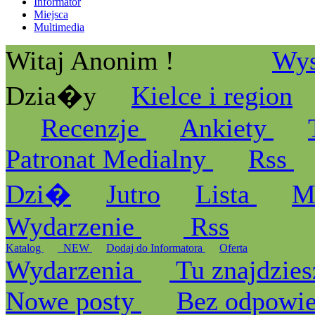
Informator
Miejsca
Multimedia
Witaj Anonim !
Wys
Dzia�y
Kielce i region
Recenzje
Ankiety
Patronat Medialny
Rss
Dzi�
Jutro
Lista
M
Wydarzenie
Rss
Katalog
_NEW
Dodaj do Informatora
Oferta
Wydarzenia
Tu znajdzies
Nowe posty
Bez odpowi