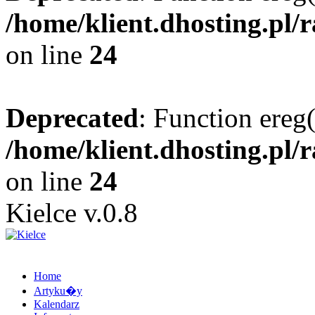
/home/klient.dhosting.pl/
on line
24
Deprecated
: Function ereg(
/home/klient.dhosting.pl/
on line
24
Kielce v.0.8
Home
Artyku�y
Kalendarz