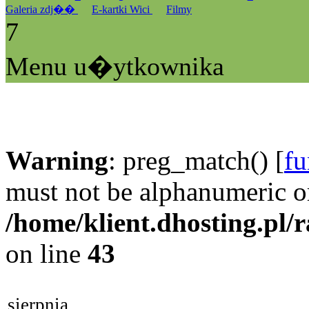
Galeria zdj��
E-kartki Wici
Filmy
7
Menu u�ytkownika
Warning
: preg_match() [
fu
must not be alphanumeric o
/home/klient.dhosting.pl/
on line
43
sierpnia