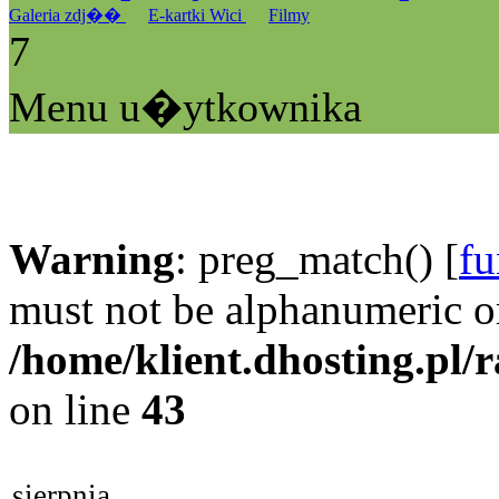
Galeria zdj��
E-kartki Wici
Filmy
7
Menu u�ytkownika
Warning
: preg_match() [
fu
must not be alphanumeric o
/home/klient.dhosting.pl/
on line
43
sierpnia