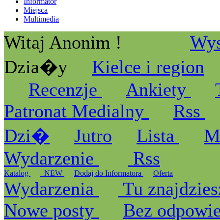
Informator
Miejsca
Multimedia
Witaj Anonim !
Wys
Dzia�y
Kielce i region
Recenzje
Ankiety
Patronat Medialny
Rss
Dzi�
Jutro
Lista
M
Wydarzenie
Rss
Katalog
_NEW
Dodaj do Informatora
Oferta
Wydarzenia
Tu znajdzies
Nowe posty
Bez odpowi