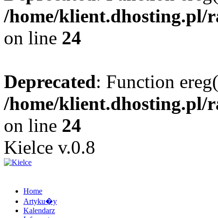
/home/klient.dhosting.pl/
on line
24
Deprecated
: Function ereg(
/home/klient.dhosting.pl/
on line
24
Kielce v.0.8
Home
Artyku�y
Kalendarz