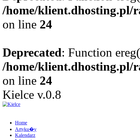
/home/klient.dhosting.pl/
on line
24
Deprecated
: Function ereg(
/home/klient.dhosting.pl/
on line
24
Kielce v.0.8
Home
Artyku�y
Kalendarz