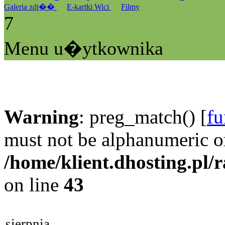
Galeria zdj��
E-kartki Wici
Filmy
7
Menu u�ytkownika
Warning
: preg_match() [
fu
must not be alphanumeric o
/home/klient.dhosting.pl/
on line
43
sierpnia