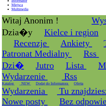
Informator
Miejsca
Multimedia
Witaj Anonim !
Wys
Dzia�y
Kielce i region
Recenzje
Ankiety
Patronat Medialny
Rss
Dzi�
Jutro
Lista
M
Wydarzenie
Rss
Katalog
_NEW
Dodaj do Informatora
Oferta
Wydarzenia
Tu znajdzies
Nowe posty
Bez odpowi