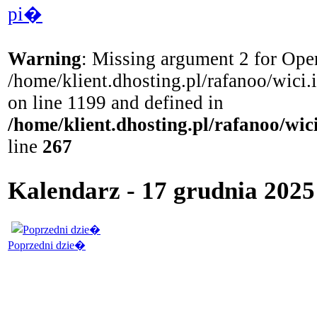
pi�
Warning
: Missing argument 2 for Open
/home/klient.dhosting.pl/rafanoo/wici
on line 1199 and defined in
/home/klient.dhosting.pl/rafanoo/wi
line
267
Kalendarz - 17 grudnia 202
Poprzedni dzie�