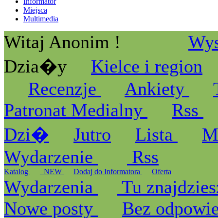
Informator
Miejsca
Multimedia
Witaj Anonim !
Wys
Dzia�y
Kielce i region
Recenzje
Ankiety
Patronat Medialny
Rss
Dzi�
Jutro
Lista
M
Wydarzenie
Rss
Katalog
_NEW
Dodaj do Informatora
Oferta
Wydarzenia
Tu znajdzies
Nowe posty
Bez odpowi