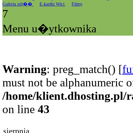
Galeria zdj��
E-kartki Wici
Filmy
7
Menu u�ytkownika
Warning
: preg_match() [
fu
must not be alphanumeric o
/home/klient.dhosting.pl/
on line
43
sierpnia