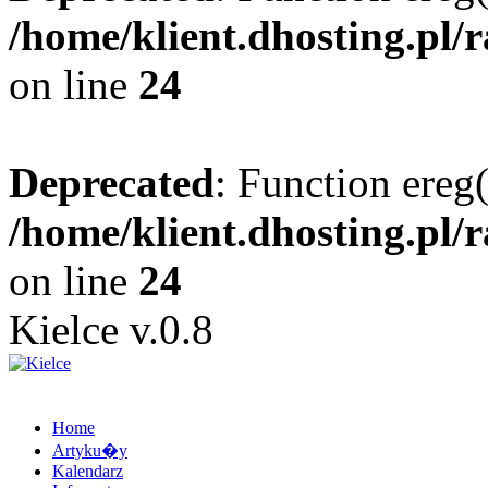
/home/klient.dhosting.pl/
on line
24
Deprecated
: Function ereg(
/home/klient.dhosting.pl/
on line
24
Kielce v.0.8
Home
Artyku�y
Kalendarz