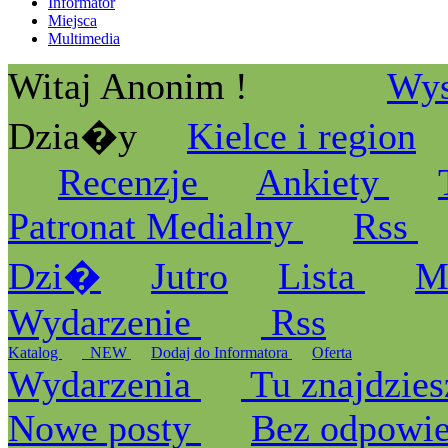
Informator
Miejsca
Multimedia
Witaj Anonim !
Wys
Dzia�y
Kielce i region
Recenzje
Ankiety
Patronat Medialny
Rss
Dzi�
Jutro
Lista
M
Wydarzenie
Rss
Katalog
_NEW
Dodaj do Informatora
Oferta
Wydarzenia
Tu znajdzies
Nowe posty
Bez odpowi