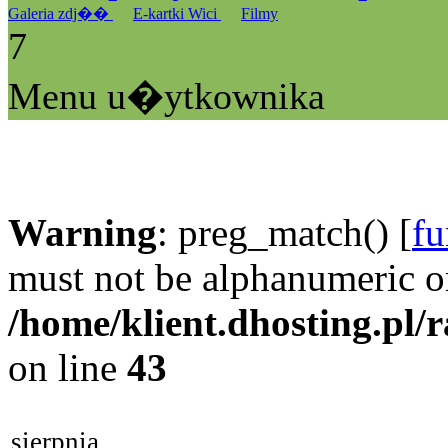
Galeria zdj��
E-kartki Wici
Filmy
7
Menu u�ytkownika
Warning
: preg_match() [
fu
must not be alphanumeric o
/home/klient.dhosting.pl/
on line
43
sierpnia