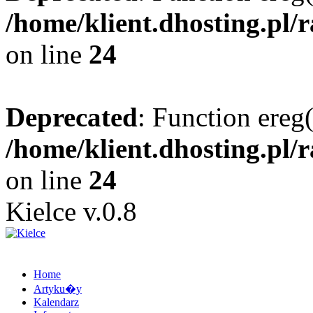
/home/klient.dhosting.pl/
on line
24
Deprecated
: Function ereg(
/home/klient.dhosting.pl/
on line
24
Kielce v.0.8
Home
Artyku�y
Kalendarz