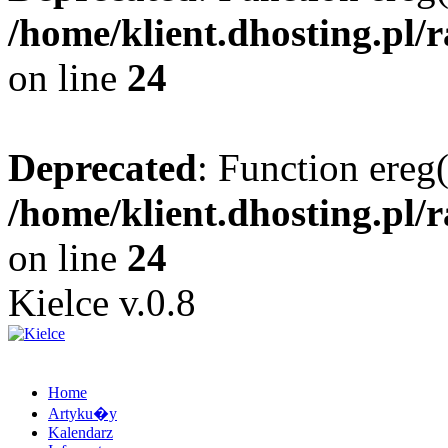
/home/klient.dhosting.pl/
on line
24
Deprecated
: Function ereg(
/home/klient.dhosting.pl/
on line
24
Kielce v.0.8
Home
Artyku�y
Kalendarz