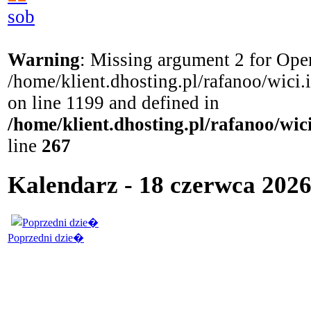
sob
Warning
: Missing argument 2 for Open
/home/klient.dhosting.pl/rafanoo/wici
on line 1199 and defined in
/home/klient.dhosting.pl/rafanoo/wi
line
267
Kalendarz - 18 czerwca 2026
Poprzedni dzie�