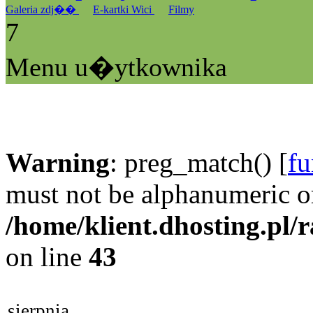
Galeria zdj��
E-kartki Wici
Filmy
7
Menu u�ytkownika
Warning
: preg_match() [
fu
must not be alphanumeric o
/home/klient.dhosting.pl/
on line
43
sierpnia