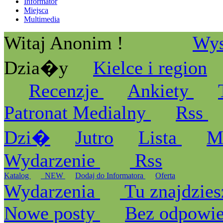
Informator
Miejsca
Multimedia
Witaj Anonim !
Wys
Dzia�y
Kielce i region
Recenzje
Ankiety
Patronat Medialny
Rss
Dzi�
Jutro
Lista
M
Wydarzenie
Rss
Katalog
_NEW
Dodaj do Informatora
Oferta
Wydarzenia
Tu znajdzies
Nowe posty
Bez odpowi