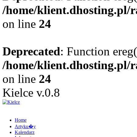
/home/klient.dhosting.pl/
on line
24
Deprecated
: Function ereg(
/home/klient.dhosting.pl/
on line
24
Kielce v.0.8
Home
Artyku�y
Kalendarz