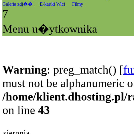
Galeria zdj��
E-kartki Wici
Filmy
7
Menu u�ytkownika
Warning
: preg_match() [
fu
must not be alphanumeric o
/home/klient.dhosting.pl/
on line
43
sierpnia