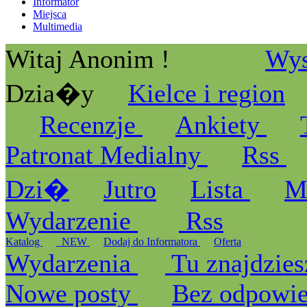
Informator
Miejsca
Multimedia
Witaj Anonim !
Wys
Dzia�y
Kielce i region
Recenzje
Ankiety
Patronat Medialny
Rss
Dzi�
Jutro
Lista
M
Wydarzenie
Rss
Katalog
_NEW
Dodaj do Informatora
Oferta
Wydarzenia
Tu znajdzies
Nowe posty
Bez odpowi