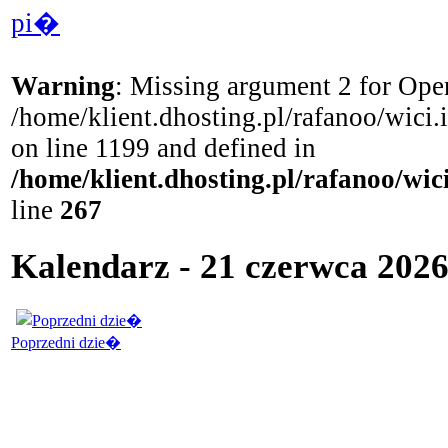
pi�
Warning
: Missing argument 2 for Open
/home/klient.dhosting.pl/rafanoo/wici
on line 1199 and defined in
/home/klient.dhosting.pl/rafanoo/wi
line
267
Kalendarz - 21 czerwca 2026 
Poprzedni dzie�