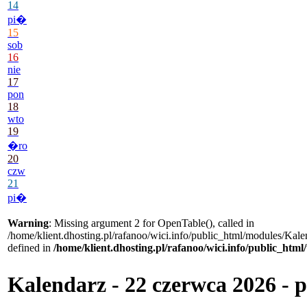
14
pi�
15
sob
16
nie
17
pon
18
wto
19
�ro
20
czw
21
pi�
Warning
: Missing argument 2 for OpenTable(), called in
/home/klient.dhosting.pl/rafanoo/wici.info/public_html/modules/Kale
defined in
/home/klient.dhosting.pl/rafanoo/wici.info/public_htm
Kalendarz - 22 czerwca 2026 -