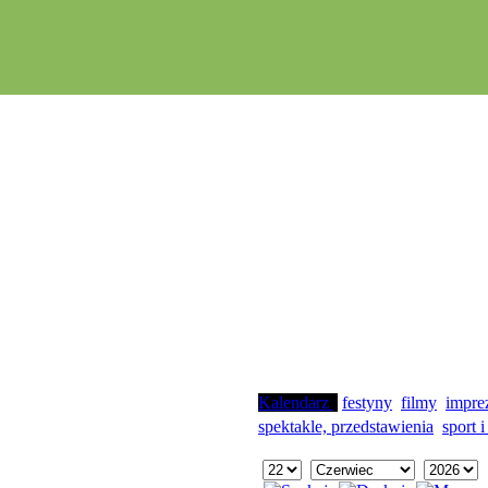
Kalendarz
festyny
filmy
impre
spektakle, przedstawienia
sport i