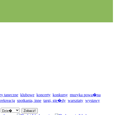
zy taneczne
klubowe
koncerty
konkursy
muzyka powa�na
 rekreacja
spotkania, inne
targi, gie�dy
warsztaty
wystawy