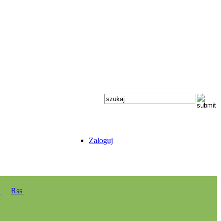
Zaloguj
y
Rss