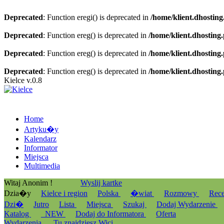
Deprecated
: Function eregi() is deprecated in
/home/klient.dhosting
Deprecated
: Function ereg() is deprecated in
/home/klient.dhosting
Deprecated
: Function ereg() is deprecated in
/home/klient.dhosting
Deprecated
: Function ereg() is deprecated in
/home/klient.dhosting
Kielce v.0.8
Home
Artyku�y
Kalendarz
Informator
Miejsca
Multimedia
Witaj Anonim !
Wyslij kartke
Dzia�y
Kielce i region
Polska
�wiat
Rozmowy
Rec
Dzi�
Jutro
Lista
Miejsca
Szukaj
Dodaj Wydarzenie
Katalog
_NEW
Dodaj do Informatora
Oferta
Wydarzenia
Tu znajdziesz Wici