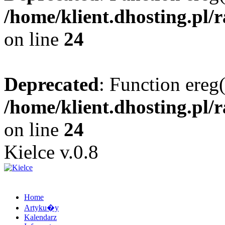
/home/klient.dhosting.pl/
on line
24
Deprecated
: Function ereg(
/home/klient.dhosting.pl/
on line
24
Kielce v.0.8
Home
Artyku�y
Kalendarz