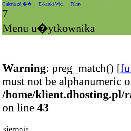
Galeria zdj��
E-kartki Wici
Filmy
7
Menu u�ytkownika
Warning
: preg_match() [
fu
must not be alphanumeric o
/home/klient.dhosting.pl/
on line
43
sierpnia