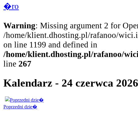
�ro
Warning
: Missing argument 2 for Open
/home/klient.dhosting.pl/rafanoo/wici
on line 1199 and defined in
/home/klient.dhosting.pl/rafanoo/wi
line
267
Kalendarz - 24 czerwca 202
Poprzedni dzie�