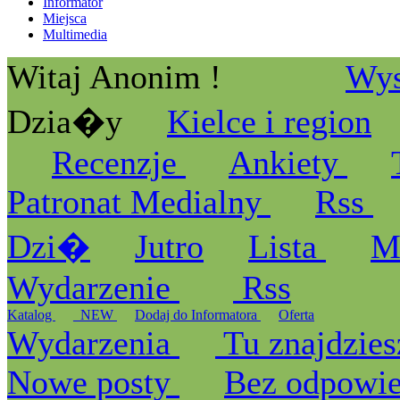
Informator
Miejsca
Multimedia
Witaj Anonim !
Wys
Dzia�y
Kielce i region
Recenzje
Ankiety
Patronat Medialny
Rss
Dzi�
Jutro
Lista
M
Wydarzenie
Rss
Katalog
_NEW
Dodaj do Informatora
Oferta
Wydarzenia
Tu znajdzies
Nowe posty
Bez odpowi