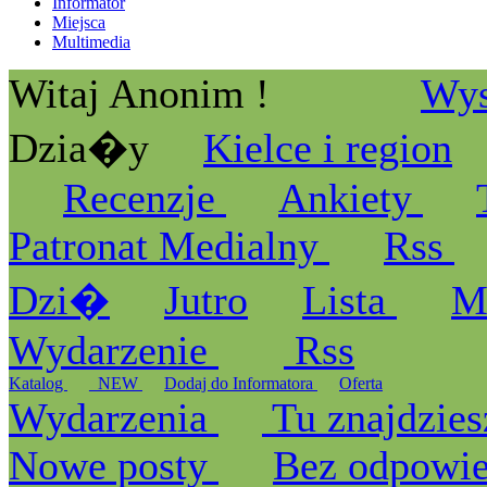
Informator
Miejsca
Multimedia
Witaj Anonim !
Wys
Dzia�y
Kielce i region
Recenzje
Ankiety
Patronat Medialny
Rss
Dzi�
Jutro
Lista
M
Wydarzenie
Rss
Katalog
_NEW
Dodaj do Informatora
Oferta
Wydarzenia
Tu znajdzies
Nowe posty
Bez odpowi