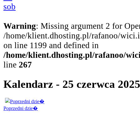
sob
Warning
: Missing argument 2 for Open
/home/klient.dhosting.pl/rafanoo/wici
on line 1199 and defined in
/home/klient.dhosting.pl/rafanoo/wi
line
267
Kalendarz - 25 czerwca 202
Poprzedni dzie�