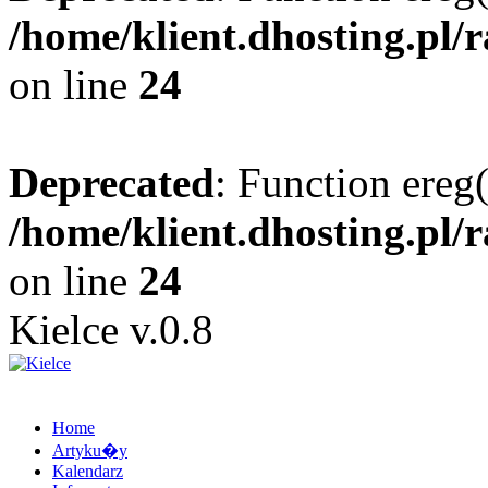
/home/klient.dhosting.pl/
on line
24
Deprecated
: Function ereg(
/home/klient.dhosting.pl/
on line
24
Kielce v.0.8
Home
Artyku�y
Kalendarz