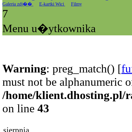
Galeria zdj��
E-kartki Wici
Filmy
7
Menu u�ytkownika
Warning
: preg_match() [
fu
must not be alphanumeric o
/home/klient.dhosting.pl/
on line
43
sierpnia