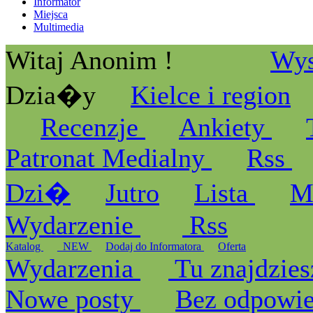
Informator
Miejsca
Multimedia
Witaj Anonim !
Wys
Dzia�y
Kielce i region
Recenzje
Ankiety
Patronat Medialny
Rss
Dzi�
Jutro
Lista
M
Wydarzenie
Rss
Katalog
_NEW
Dodaj do Informatora
Oferta
Wydarzenia
Tu znajdzies
Nowe posty
Bez odpowi