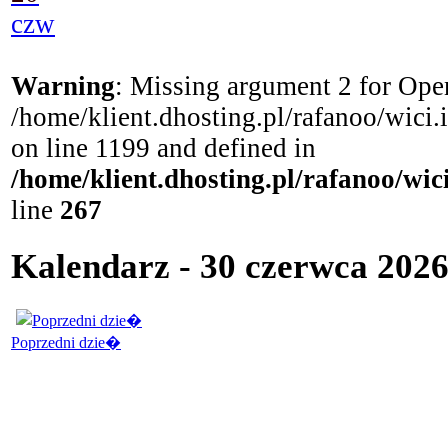
czw
Warning
: Missing argument 2 for Open
/home/klient.dhosting.pl/rafanoo/wici
on line 1199 and defined in
/home/klient.dhosting.pl/rafanoo/wi
line
267
Kalendarz - 30 czerwca 2026
Poprzedni dzie�