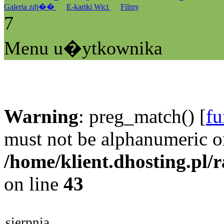
Galeria zdj��
E-kartki Wici
Filmy
7
Menu u�ytkownika
Warning
: preg_match() [
fu
must not be alphanumeric o
/home/klient.dhosting.pl/
on line
43
sierpnia