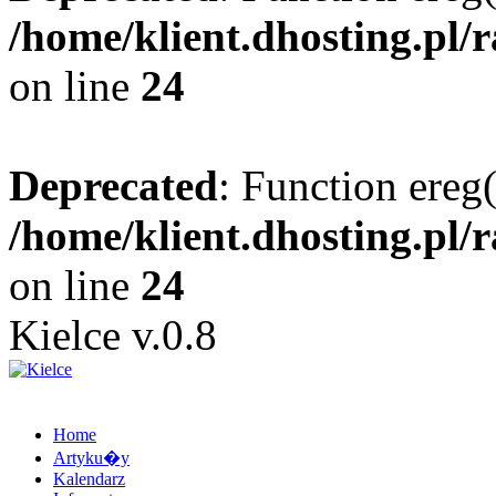
/home/klient.dhosting.pl/
on line
24
Deprecated
: Function ereg(
/home/klient.dhosting.pl/
on line
24
Kielce v.0.8
Home
Artyku�y
Kalendarz