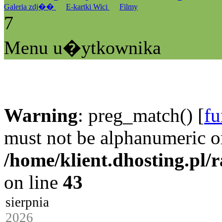
Galeria zdj��
E-kartki Wici
Filmy
7
Menu u�ytkownika
Warning
: preg_match() [
fu
must not be alphanumeric o
/home/klient.dhosting.pl/
on line
43
sierpnia
2026