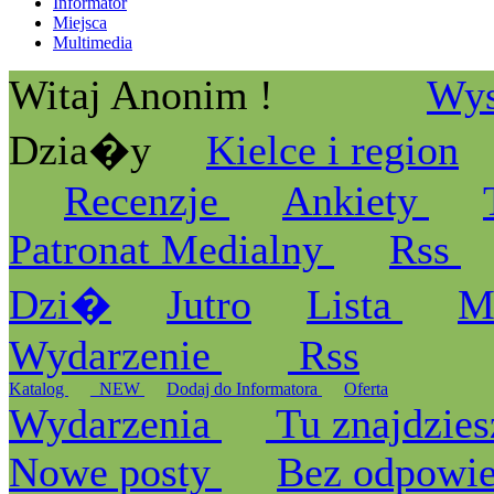
Informator
Miejsca
Multimedia
Witaj Anonim !
Wys
Dzia�y
Kielce i region
Recenzje
Ankiety
Patronat Medialny
Rss
Dzi�
Jutro
Lista
M
Wydarzenie
Rss
Katalog
_NEW
Dodaj do Informatora
Oferta
Wydarzenia
Tu znajdzies
Nowe posty
Bez odpowi