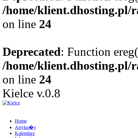
/home/klient.dhosting.pl/
on line
24
Deprecated
: Function ereg(
/home/klient.dhosting.pl/
on line
24
Kielce v.0.8
Home
Artyku�y
Kalendarz