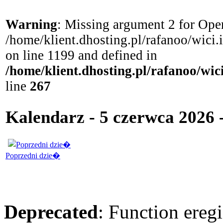
Warning
: Missing argument 2 for Open
/home/klient.dhosting.pl/rafanoo/wici
on line 1199 and defined in
/home/klient.dhosting.pl/rafanoo/wi
line
267
Kalendarz - 5 czerwca 2026 
Poprzedni dzie�
Deprecated
: Function eregi