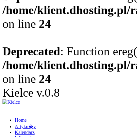
/home/klient.dhosting.pl/
on line
24
Deprecated
: Function ereg(
/home/klient.dhosting.pl/
on line
24
Kielce v.0.8
Home
Artyku�y
Kalendarz