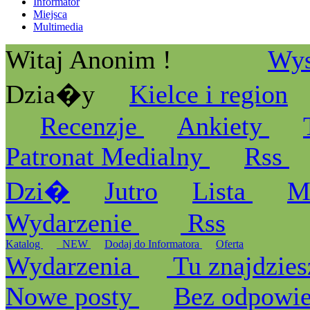
Informator
Miejsca
Multimedia
Witaj Anonim !
Wys
Dzia�y
Kielce i region
Recenzje
Ankiety
Patronat Medialny
Rss
Dzi�
Jutro
Lista
M
Wydarzenie
Rss
Katalog
_NEW
Dodaj do Informatora
Oferta
Wydarzenia
Tu znajdzies
Nowe posty
Bez odpowi