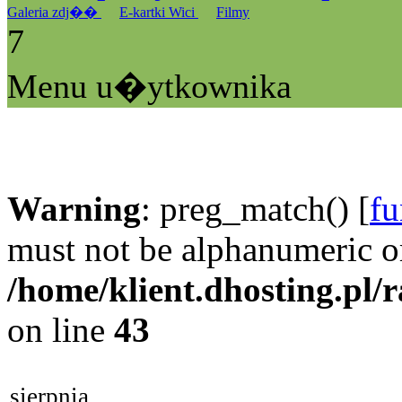
Galeria zdj��
E-kartki Wici
Filmy
7
Menu u�ytkownika
Warning
: preg_match() [
fu
must not be alphanumeric o
/home/klient.dhosting.pl/
on line
43
sierpnia