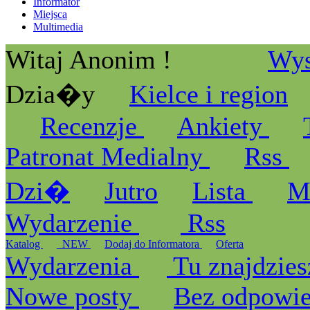
Informator
Miejsca
Multimedia
Witaj Anonim !
Wys
Dzia�y
Kielce i region
Recenzje
Ankiety
Patronat Medialny
Rss
Dzi�
Jutro
Lista
M
Wydarzenie
Rss
Katalog
_NEW
Dodaj do Informatora
Oferta
Wydarzenia
Tu znajdzies
Nowe posty
Bez odpowi