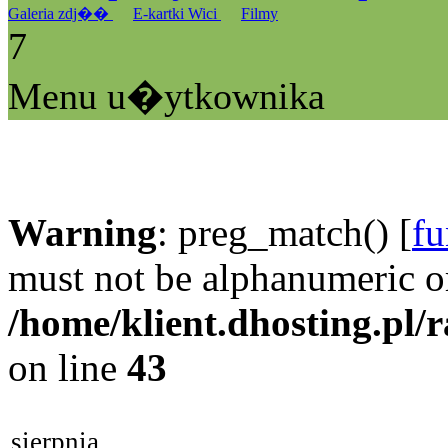
Galeria zdj��
E-kartki Wici
Filmy
7
Menu u�ytkownika
Warning
: preg_match() [
fu
must not be alphanumeric o
/home/klient.dhosting.pl/
on line
43
sierpnia