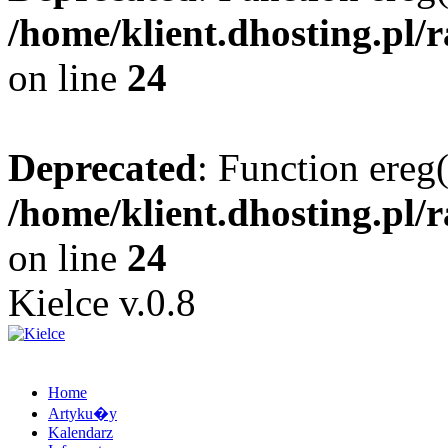
/home/klient.dhosting.pl/
on line
24
Deprecated
: Function ereg(
/home/klient.dhosting.pl/
on line
24
Kielce v.0.8
Home
Artyku�y
Kalendarz