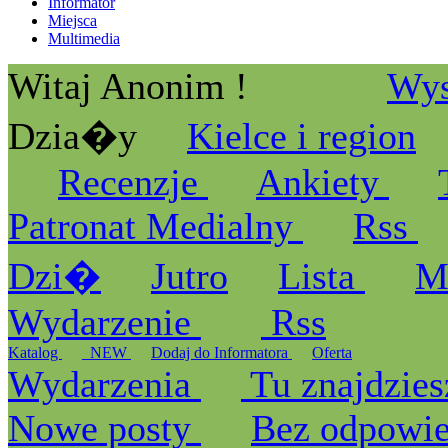
Informator
Miejsca
Multimedia
Witaj Anonim !
Wys
Dzia�y
Kielce i region
Recenzje
Ankiety
Patronat Medialny
Rss
Dzi�
Jutro
Lista
M
Wydarzenie
Rss
Katalog
_NEW
Dodaj do Informatora
Oferta
Wydarzenia
Tu znajdzies
Nowe posty
Bez odpowi