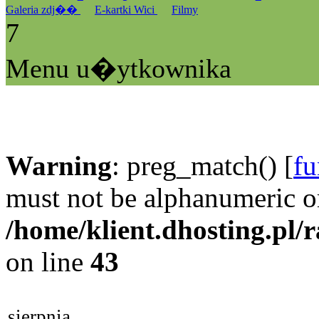
Galeria zdj��
E-kartki Wici
Filmy
7
Menu u�ytkownika
Warning
: preg_match() [
fu
must not be alphanumeric o
/home/klient.dhosting.pl/
on line
43
sierpnia