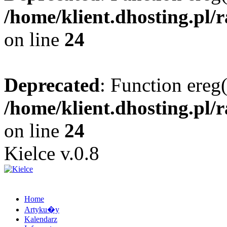
/home/klient.dhosting.pl/
on line
24
Deprecated
: Function ereg(
/home/klient.dhosting.pl/
on line
24
Kielce v.0.8
Home
Artyku�y
Kalendarz