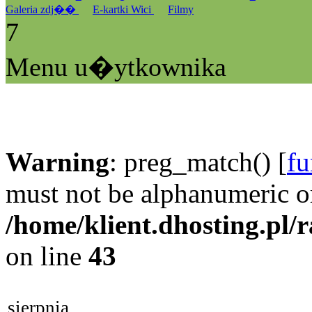
Galeria zdj��
E-kartki Wici
Filmy
7
Menu u�ytkownika
Warning
: preg_match() [
fu
must not be alphanumeric o
/home/klient.dhosting.pl/
on line
43
sierpnia