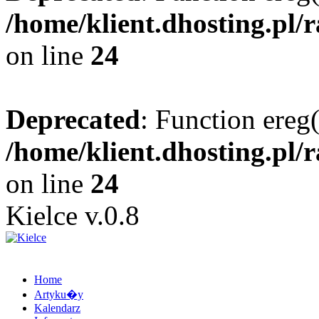
/home/klient.dhosting.pl/
on line
24
Deprecated
: Function ereg(
/home/klient.dhosting.pl/
on line
24
Kielce v.0.8
Home
Artyku�y
Kalendarz