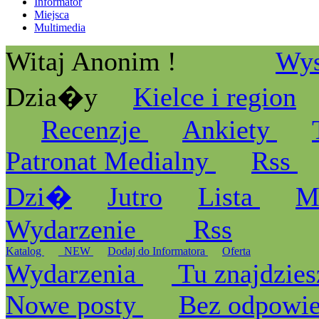
Informator
Miejsca
Multimedia
Witaj Anonim !
Wys
Dzia�y
Kielce i region
Recenzje
Ankiety
Patronat Medialny
Rss
Dzi�
Jutro
Lista
M
Wydarzenie
Rss
Katalog
_NEW
Dodaj do Informatora
Oferta
Wydarzenia
Tu znajdzies
Nowe posty
Bez odpowi